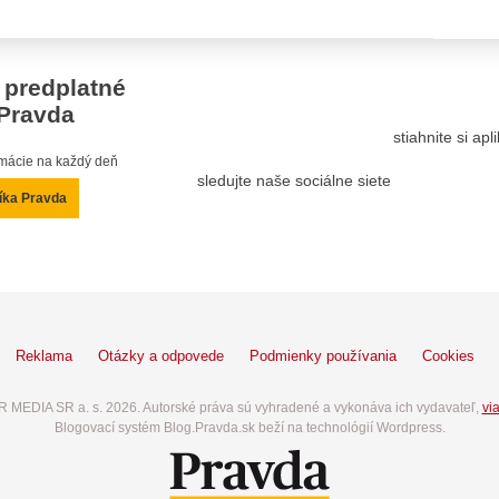
 predplatné
Pravda
stiahnite si ap
ormácie na každý deň
sledujte naše sociálne siete
íka Pravda
Reklama
Otázky a odpovede
Podmienky používania
Cookies
 MEDIA SR a. s. 2026. Autorské práva sú vyhradené a vykonáva ich vydavateľ,
via
Blogovací systém Blog.Pravda.sk beží na technológií Wordpress.