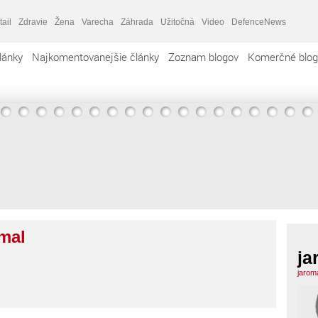
tail
Zdravie
Žena
Varecha
Záhrada
Užitočná
Video
DefenceNews
lánky
Najkomentovanejšie články
Zoznam blogov
Komerčné blog
mal
ja
jarom