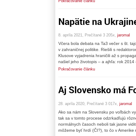
Pokračovanie článku
Napätie na Ukrajin
8. apríla 2021, Prečítané 3 205x,
jaromal
Včera bola debata na Ta3 večer s št. t
v zahraničnej politike. Riešili s redakt
Klusove vyjadrenia hraničili až s propag
našiel jeho životopis – a ajhľa: rok 2014
Pokračovanie článku
Aj Slovensko má F
28. apríla 2020, Prečítané 3 017x,
jaromal
Ako sa nám na Slovensku po voľbách vyví
tak sa v tomto procese odzrkadľujú rôzne
normálnych časoch neboli tak jasne vidit
môžeme byť hrdí (ČI?), to čo v Amerike