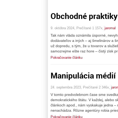
Obchodné praktiky 
9. októbra 2024, Prečítané 1 157x,
jaromal
Tak nám vláda oznámila úsporné, nevyhn
dodávateľov a iných – aj šmelinárov a šm
už dopredu, s tým, že u tovarov a služ
samozrejme ešte raz hore – čistý zisk p
Pokračovanie článku
Manipulácia médií
24. septembra 2023, Prečítané 2 346x,
jaro
V tomto predvolebnom čase sme svedkami
demokratického štátu. V každej, alebo sk
článkoch apod., nám vyskakuje jedna – 
nenachádza. Rôzne agentúry robia prie
Pokračovanie článku