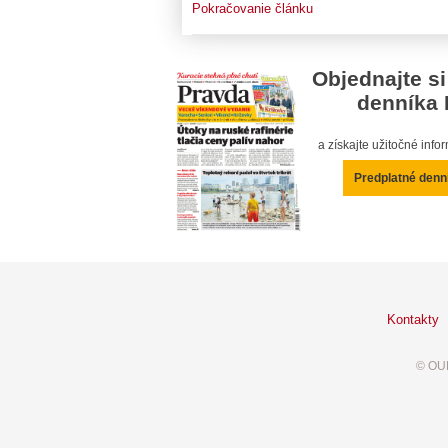
Pokračovanie článku
Objednajte si
denníka 
a získajte užitočné inf
Predplatné denn
Kontakty
© OUR