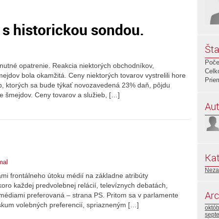
s historickou sondou.
Šta
Poče
utné opatrenie. Reakcia niektorých obchodníkov,
Celk
ejdov bola okamžitá. Ceny niektorých tovarov vystrelili hore
Prie
ieb, ktorých sa bude týkať novozavedená 23% daň, pôjdu
re šmejdov. Ceny tovarov a služieb, […]
Aut
Kat
mal
Neza
 frontálneho útoku médií na základne atribúty
oro každej predvolebnej relácií, televíznych debatách,
Arc
médiami preferovaná – strana PS. Pritom sa v parlamente
skum volebných preferencií, spriazneným […]
októ
sept