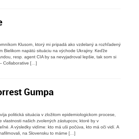
e
ajomníkom Klusom, ktorý mi pripadá ako vzdelaný a rozhľadený
orom Bielikom napätú situáciu na východe Ukrajiny. Keďže
andou, resp. agent CIA by sa nevyjadroval lepšie, tak som si
 – Collaborative […]
orrest Gumpa
ja politická situácia v zložitom epidemiologickom procese,
 vlastnosti našich zvolených zástupcov, ktoré by v
eľné. A výsledky vidíme: kto má uši počúva, kto má oči vidí. A
 nafilmovali, na Slovensku to máme […]