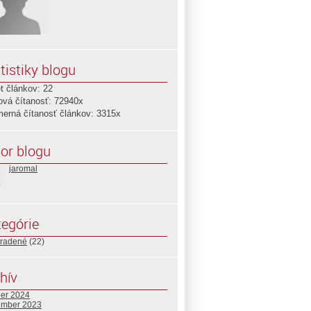
tistiky blogu
t článkov: 22
ová čítanosť: 72940x
merná čítanosť článkov: 3315x
or blogu
jaromal
egórie
radené
(22)
hív
ber 2024
ember 2023