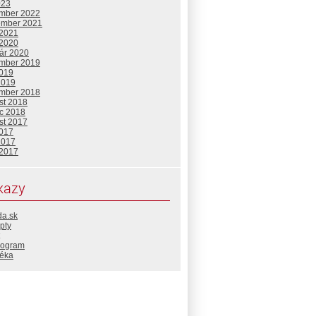
023
mber 2022
ember 2021
 2021
 2020
uár 2020
mber 2019
2019
2019
mber 2018
st 2018
c 2018
st 2017
2017
2017
 2017
kazy
da.sk
pty
rogram
téka