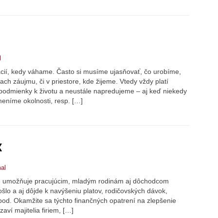
l
cií, kedy váhame. Často si musíme ujasňovať, čo urobíme,
ach záujmu, či v priestore, kde žijeme. Vtedy vždy platí
odmienky k životu a neustále napredujeme – aj keď niekedy
eníme okolnosti, resp. […]
x
al
oré umožňuje pracujúcim, mladým rodinám aj dôchodcom
šlo a aj dôjde k navýšeniu platov, rodičovských dávok,
pod. Okamžite sa týchto finančných opatrení na zlepšenie
zaví majitelia firiem, […]