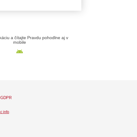
likáciu a čítajte Pravdu pohodlne aj v
mobile
GDPR
c info
.