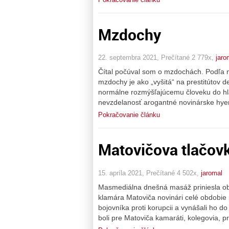
Mzdochy
22. septembra 2021, Prečítané 2 779x,
jaro
Čítal počúval som o mzdochách. Podľa n
mzdochy je ako „vyšitá“ na prestitútov de
normálne rozmýšľajúcemu človeku do hla
nevzdelanosť arogantné novinárske hyeny
Pokračovanie článku
Matovičova tlačov
15. apríla 2021, Prečítané 4 502x,
jaromal
Masmediálna dnešná masáž priniesla obr
klamára Matoviča novinári celé obdobie
bojovníka proti korupcii a vynášali ho d
boli pre Matoviča kamaráti, kolegovia, p