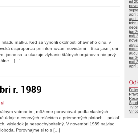
júl 2
nove
sept
apríl
apríl
febr
dece
jún 
máj 
nove
li mladú matku. Keď sa vynorili okolnosti ohavného činu, v
augu
ská disproporcia pri informovaní novinármi – tí sú jasní, oni
mare
augu
e, jasne sa tu ukazuje zlyhanie štátnych orgánov a nie prvý
jún 
málne – […]
máj 
apríl
Od
ri r. 1989
Fotky
Prav
Rece
Šport
al
TV p
ormálnym vnímaním, môžeme porovnávať podľa vlastných
Vino
cké údaje o cenových reláciách a priemerných platoch – pokiaľ
ach, výsledok je nespochybniteľný. V novembri 1989 najviac
sloboda. Porovnajme si to s […]