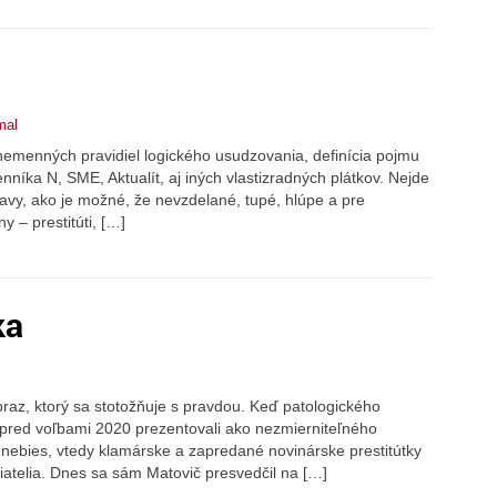
mal
emenných pravidiel logického usudzovania, definícia pojmu
nníka N, SME, Aktualít, aj iných vlastizradných plátkov. Nejde
vy, ako je možné, že nevzdelané, tupé, hlúpe a pre
 – prestitúti, […]
ka
az, ktorý sa stotožňuje s pravdou. Keď patologického
 pred voľbami 2020 prezentovali ako nezmierniteľného
o nebies, vtedy klamárske a zapredané novinárske prestitútky
riatelia. Dnes sa sám Matovič presvedčil na […]