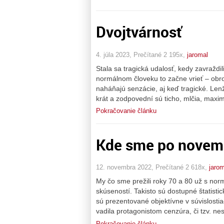
Dvojtvárnosť
4. júla 2023, Prečítané 2 195x,
jaromal
Stala sa tragická udalosť, kedy zavraždi
normálnom človeku to začne vrieť – obrov
naháňajú senzácie, aj keď tragické. Lenž
krát a zodpovední sú ticho, mlčia, maxi
Pokračovanie článku
Kde sme po novemb
12. novembra 2022, Prečítané 2 618x,
jarom
My čo sme prežili roky 70 a 80 už s n
skúseností. Takisto sú dostupné štatisti
sú prezentované objektívne v súvislosti
vadila protagonistom cenzúra, či tzv. ne
Pokračovanie článku