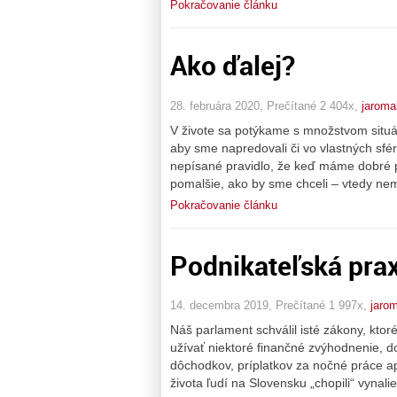
Pokračovanie článku
Ako ďalej?
28. februára 2020, Prečítané 2 404x,
jaroma
V živote sa potýkame s množstvom situá
aby sme napredovali či vo vlastných sfér
nepísané pravidlo, že keď máme dobré p
pomalšie, ako by sme chceli – vtedy nem
Pokračovanie článku
Podnikateľská pra
14. decembra 2019, Prečítané 1 997x,
jarom
Náš parlament schválil isté zákony, kt
užívať niektoré finančné zvýhodnenie, do
dôchodkov, príplatkov za nočné práce a
života ľudí na Slovensku „chopili“ vynalie